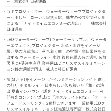
～ 株式会社日研通商
ゴボプロジェクター、ウォーターウェーブプロジェクタ
ー活用した ローカル線無人駅、地方の公共空間利活用
による 「ナイトタイムエコノミーの創出」 株式会社
日研通商
LEDウォーターウェーブ(ウォーターリップル、ウォータ
ーエフェクト)プロジェクター 水流・水紋をイメージ
暑い夏の涼感演出 落ち着く癒しの空間・非日常感を演
出する ウォーターライト 水紋 複数色購入時ご選択 装飾
照明に※受注生産品 業務用LEDクリスマスイルミネーシ
ョン販売通販専門店 株式会社日研通商
蛍(ほたる)をイメージしたイルミネーションライト 癒し
の灯り ホタルライト 日本らしい落ち着いた「和」の演
出 夏夜インバウンド誘客 ナイトタイムエコノミー・夜
間観光コンテンツ造成に 「ホタルライトRY2」「オート
フェードストリング」2種類ございます 業務用LEDク
リスマスイルミネーション販売通販専門店 株式会社日