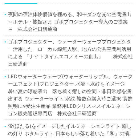
夜間の宿泊体験価値を極める、和モダンな光の空間演出
～ホテル・旅館さま ゴボプロジェクター導入のご提案
～ 株式会社日研通商
ゴボプロジェクター、ウォーターウェーブプロジェクタ
ー活用した ローカル線無人駅、地方の公共空間利活用
による 「ナイトタイムエコノミーの創出」 株式会社
日研通商
LEDウォーターウェーブ(ウォーターリップル、ウォータ
ーエフェクト)プロジェクター 水流・水紋をイメージ
暑い夏の涼感演出 落ち着く癒しの空間・非日常感を演
出する ウォーターライト 水紋 複数色購入時ご選択 装飾
照明に※受注生産品 業務用LEDクリスマスイルミネーシ
ョン販売通販専門店 株式会社日研通商
蛍(ほたる)をイメージしたイルミネーションライト 癒し
の灯り ホタルライト 日本らしい落ち着いた「和」の演