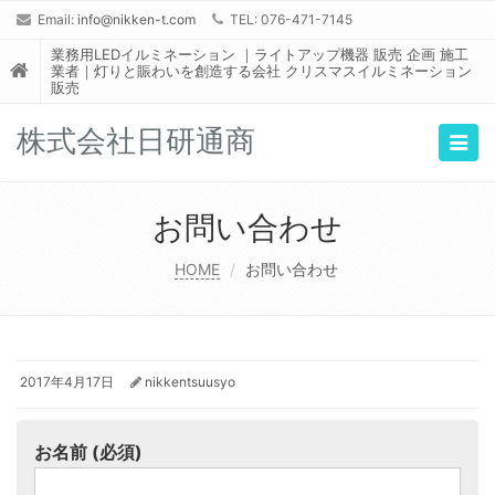
Email:
info@nikken-t.com
TEL: 076-471-7145
業務用LEDイルミネーション ｜ライトアップ機器 販売 企画 施工
業者｜灯りと賑わいを創造する会社 クリスマスイルミネーション
販売
株式会社日研通商
Togg
navig
お問い合わせ
HOME
お問い合わせ
2017年4月17日
nikkentsuusyo
お名前 (必須)