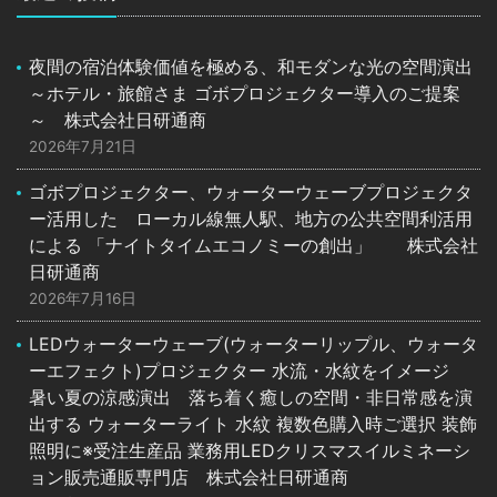
夜間の宿泊体験価値を極める、和モダンな光の空間演出
～ホテル・旅館さま ゴボプロジェクター導入のご提案
～ 株式会社日研通商
2026年7月21日
ゴボプロジェクター、ウォーターウェーブプロジェクタ
ー活用した ローカル線無人駅、地方の公共空間利活用
による 「ナイトタイムエコノミーの創出」 株式会社
日研通商
2026年7月16日
LEDウォーターウェーブ(ウォーターリップル、ウォータ
ーエフェクト)プロジェクター 水流・水紋をイメージ
暑い夏の涼感演出 落ち着く癒しの空間・非日常感を演
出する ウォーターライト 水紋 複数色購入時ご選択 装飾
照明に※受注生産品 業務用LEDクリスマスイルミネーシ
ョン販売通販専門店 株式会社日研通商