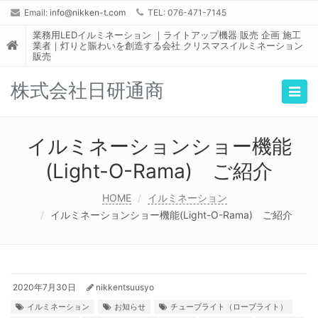
Email:
info@nikken-t.com
TEL: 076-471-7145
業務用LEDイルミネーション ｜ライトアップ機器 販売 企画 施工
業者｜灯りと賑わいを創造する会社 クリスマスイルミネーション
販売
株式会社日研通商
Togg
navig
イルミネーションショー機能
(Light-O-Rama) ご紹介
HOME
イルミネーション
イルミネーションショー機能(Light-O-Rama) ご紹介
2020年7月30日
nikkentsuusyo
イルミネーション
お知らせ
チューブライト（ロープライト）