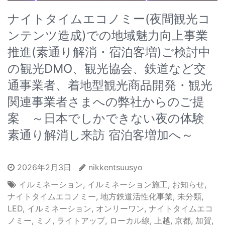
ナイトタイムエコノミー(夜間観光コ
ンテンツ造成)での地域魅力向上事業
推進(素通り解消・宿泊客増)ご検討中
の観光DMO、観光協会、鉄道など交
通事業者、着地型観光商品開発・観光
関連事業者さまへの弊社からのご提
案 ～日本でしかできない夜の体験
素通り解消し来訪 宿泊客増加へ～
2026年2月3日
nikkentsuusyo
イルミネーション
,
イルミネーション施工
,
お知らせ
,
ナイトタイムエコノミー
,
地方鉄道活性化事業
,
未分類
,
LED
,
イルミネーション
,
オンリーワン
,
ナイトタイムエコ
ノミー
,
ミノ
,
ライトアップ
,
ローカル線
,
上越
,
京都
,
加賀
,