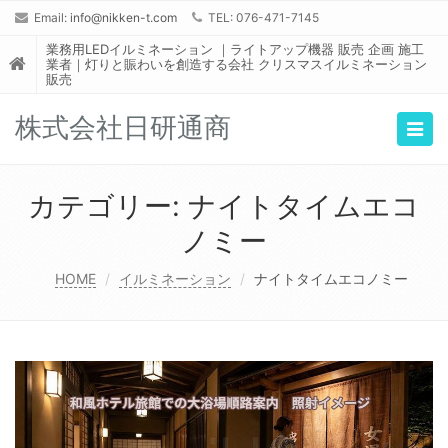
Email:
info@nikken-t.com
TEL: 076-471-7145
業務用LEDイルミネーション ｜ライトアップ機器 販売 企画 施工
業者｜灯りと賑わいを創造する会社 クリスマスイルミネーション
販売
株式会社日研通商
Togg
navig
カテゴリー:
ナイトタイムエコ
ノミー
HOME
イルミネーション
ナイトタイムエコノミー