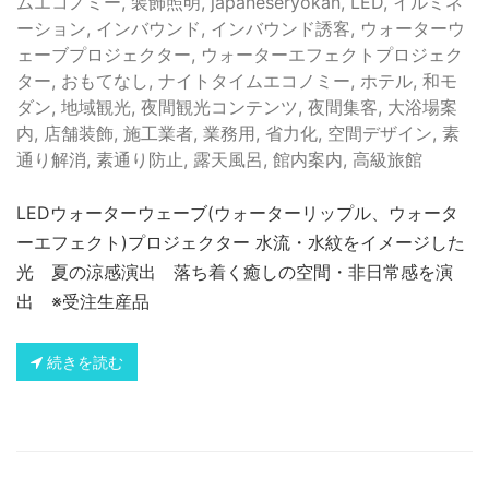
ムエコノミー
,
装飾照明
,
japaneseryokan
,
LED
,
イルミネ
ーション
,
インバウンド
,
インバウンド誘客
,
ウォーターウ
ェーブプロジェクター
,
ウォーターエフェクトプロジェク
ター
,
おもてなし
,
ナイトタイムエコノミー
,
ホテル
,
和モ
ダン
,
地域観光
,
夜間観光コンテンツ
,
夜間集客
,
大浴場案
内
,
店舗装飾
,
施工業者
,
業務用
,
省力化
,
空間デザイン
,
素
通り解消
,
素通り防止
,
露天風呂
,
館内案内
,
高級旅館
LEDウォーターウェーブ(ウォーターリップル、ウォータ
ーエフェクト)プロジェクター 水流・水紋をイメージした
光 夏の涼感演出 落ち着く癒しの空間・非日常感を演
出 ※受注生産品
続きを読む