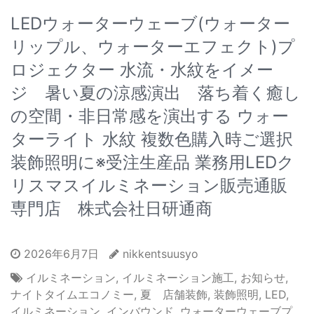
LEDウォーターウェーブ(ウォーター
リップル、ウォーターエフェクト)プ
ロジェクター 水流・水紋をイメー
ジ 暑い夏の涼感演出 落ち着く癒し
の空間・非日常感を演出する ウォー
ターライト 水紋 複数色購入時ご選択
装飾照明に※受注生産品 業務用LEDク
リスマスイルミネーション販売通販
専門店 株式会社日研通商
2026年6月7日
nikkentsuusyo
イルミネーション
,
イルミネーション施工
,
お知らせ
,
ナイトタイムエコノミー
,
夏 店舗装飾
,
装飾照明
,
LED
,
イルミネーション
,
インバウンド
,
ウォーターウェーブプ