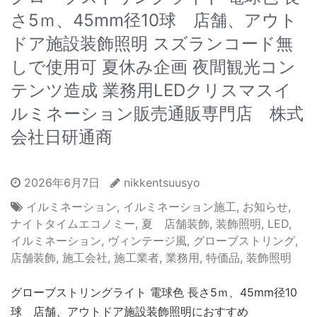
さ5ｍ、45mm径10球 店舗、アウト
ドア施設装飾照明 スズランコード無
しで使用可 夏休み企画 夜間観光コン
テンツ造成 業務用LEDクリスマスイ
ルミネーション販売通販専門店 株式
会社日研通商
2026年6月7日
nikkentsuusyo
イルミネーション
,
イルミネーション施工
,
お知らせ
,
ナイトタイムエコノミー
,
夏 店舗装飾
,
装飾照明
,
LED
,
イルミネーション
,
ヴィンテージ風
,
グローブストリング
,
店舗装飾
,
施工会社
,
施工業者
,
業務用
,
特価品
,
装飾照明
グローブストリングライト 電球色 長さ5ｍ、45mm径10
球 店舗、アウトドア施設装飾照明におすすめ