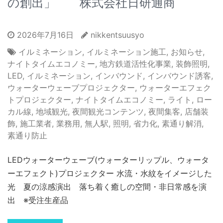
の創出」 株式会社日研通商
2026年7月16日
nikkentsuusyo
イルミネーション
,
イルミネーション施工
,
お知らせ
,
ナイトタイムエコノミー
,
地方鉄道活性化事業
,
装飾照明
,
LED
,
イルミネーション
,
インバウンド
,
インバウンド誘客
,
ウォーターウェーブプロジェクター
,
ウォーターエフェク
トプロジェクター
,
ナイトタイムエコノミー
,
ライト
,
ロー
カル線
,
地域観光
,
夜間観光コンテンツ
,
夜間集客
,
店舗装
飾
,
施工業者
,
業務用
,
無人駅
,
照明
,
省力化
,
素通り解消
,
素通り防止
LEDウォーターウェーブ(ウォーターリップル、ウォータ
ーエフェクト)プロジェクター 水流・水紋をイメージした
光 夏の涼感演出 落ち着く癒しの空間・非日常感を演
出 ※受注生産品