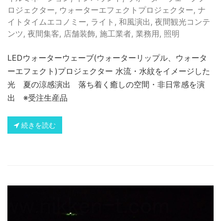
ロジェクター
,
ウォーターエフェクトプロジェクター
,
ナ
イトタイムエコノミー
,
ライト
,
和風演出
,
夜間観光コンテ
ンツ
,
夜間集客
,
店舗装飾
,
施工業者
,
業務用
,
照明
LEDウォーターウェーブ(ウォーターリップル、ウォータ
ーエフェクト)プロジェクター 水流・水紋をイメージした
光 夏の涼感演出 落ち着く癒しの空間・非日常感を演
出 ※受注生産品
続きを読む