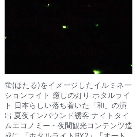
蛍(ほたる)をイメージしたイルミネー
ションライト 癒しの灯り ホタルライ
ト 日本らしい落ち着いた「和」の演
出 夏夜インバウンド誘客 ナイトタイ
ムエコノミー・夜間観光コンテンツ造
成に 「ホタルライトRY2」「オート