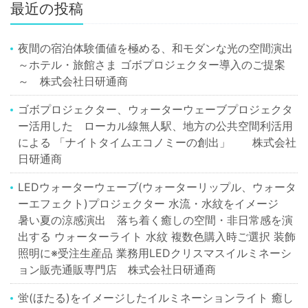
最近の投稿
夜間の宿泊体験価値を極める、和モダンな光の空間演出
～ホテル・旅館さま ゴボプロジェクター導入のご提案
～ 株式会社日研通商
ゴボプロジェクター、ウォーターウェーブプロジェクタ
ー活用した ローカル線無人駅、地方の公共空間利活用
による 「ナイトタイムエコノミーの創出」 株式会社
日研通商
LEDウォーターウェーブ(ウォーターリップル、ウォータ
ーエフェクト)プロジェクター 水流・水紋をイメージ
暑い夏の涼感演出 落ち着く癒しの空間・非日常感を演
出する ウォーターライト 水紋 複数色購入時ご選択 装飾
照明に※受注生産品 業務用LEDクリスマスイルミネーシ
ョン販売通販専門店 株式会社日研通商
蛍(ほたる)をイメージしたイルミネーションライト 癒し