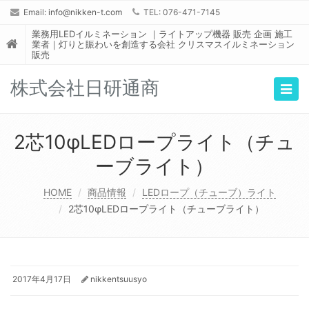
Email:
info@nikken-t.com
TEL: 076-471-7145
業務用LEDイルミネーション ｜ライトアップ機器 販売 企画 施工
業者｜灯りと賑わいを創造する会社 クリスマスイルミネーション
販売
株式会社日研通商
Togg
navig
2芯10φLEDロープライト（チュ
ーブライト）
HOME
商品情報
LEDロープ（チューブ）ライト
2芯10φLEDロープライト（チューブライト）
2017年4月17日
nikkentsuusyo