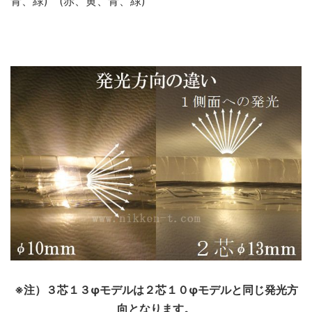
青、緑) (赤、黄、青、緑)
※注）３芯１３φモデルは２芯１０φモデルと同じ発光方
向となります。