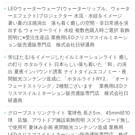
LEDウォーターウェーブ(ウォーターリップル、ウォータ
ーエフェクト)プロジェクター 水流・水紋をイメージ
暑い夏の涼感演出 落ち着く癒しの空間・非日常感を演
出する ウォーターライト 水紋 複数色購入時ご選択 装飾
照明に※受注生産品 業務用LEDクリスマスイルミネーシ
ョン販売通販専門店 株式会社日研通商
蛍(ほたる)をイメージしたイルミネーションライト 癒し
の灯り ホタルライト 日本らしい落ち着いた「和」の演
出 夏夜インバウンド誘客 ナイトタイムエコノミー・夜
間観光コンテンツ造成に 「ホタルライトRY2」「オート
フェードストリング」2種類ございます 業務用LEDク
リスマスイルミネーション販売通販専門店 株式会社日
研通商
グローブストリングライト 電球色 長さ5ｍ、45mm径10
球 店舗、アウトドア施設装飾照明 スズランコード無し
で使用可 夏休み企画 夜間観光コンテンツ造成 業務用
LEDクリスマスイルミネーション販売通販専門店 株式