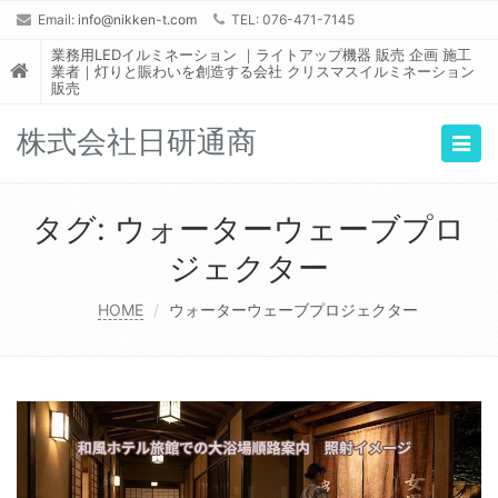
Email:
info@nikken-t.com
TEL: 076-471-7145
業務用LEDイルミネーション ｜ライトアップ機器 販売 企画 施工
業者｜灯りと賑わいを創造する会社 クリスマスイルミネーション
販売
株式会社日研通商
Togg
navig
タグ:
ウォーターウェーブプロ
ジェクター
HOME
ウォーターウェーブプロジェクター