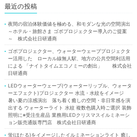
最近の投稿
夜間の宿泊体験価値を極める、和モダンな光の空間演出
～ホテル・旅館さま ゴボプロジェクター導入のご提案
～ 株式会社日研通商
ゴボプロジェクター、ウォーターウェーブプロジェクタ
ー活用した ローカル線無人駅、地方の公共空間利活用
による 「ナイトタイムエコノミーの創出」 株式会社
日研通商
LEDウォーターウェーブ(ウォーターリップル、ウォータ
ーエフェクト)プロジェクター 水流・水紋をイメージ
暑い夏の涼感演出 落ち着く癒しの空間・非日常感を演
出する ウォーターライト 水紋 複数色購入時ご選択 装飾
照明に※受注生産品 業務用LEDクリスマスイルミネーシ
ョン販売通販専門店 株式会社日研通商
蛍(ほたる)をイメージしたイルミネーションライト 癒し