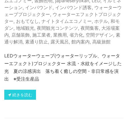
ムエコノミー
,
装飾照明
,
japaneseryokan
,
LED
,
イルミネ
ーション
,
インバウンド
,
インバウンド誘客
,
ウォーターウ
ェーブプロジェクター
,
ウォーターエフェクトプロジェク
ター
,
おもてなし
,
ナイトタイムエコノミー
,
ホテル
,
和モ
ダン
,
地域観光
,
夜間観光コンテンツ
,
夜間集客
,
大浴場案
内
,
店舗装飾
,
施工業者
,
業務用
,
省力化
,
空間デザイン
,
素
通り解消
,
素通り防止
,
露天風呂
,
館内案内
,
高級旅館
LEDウォーターウェーブ(ウォーターリップル、ウォータ
ーエフェクト)プロジェクター 水流・水紋をイメージした
光 夏の涼感演出 落ち着く癒しの空間・非日常感を演
出 ※受注生産品
続きを読む