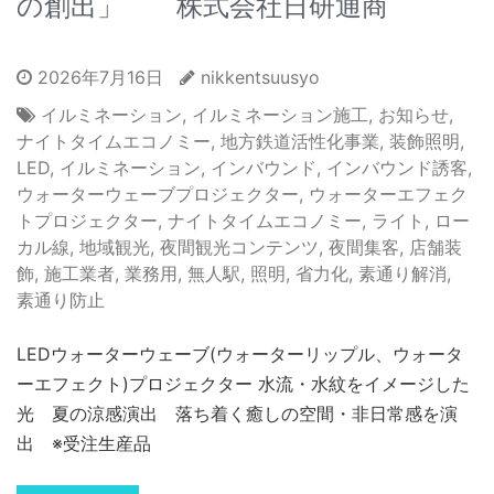
の創出」 株式会社日研通商
2026年7月16日
nikkentsuusyo
イルミネーション
,
イルミネーション施工
,
お知らせ
,
ナイトタイムエコノミー
,
地方鉄道活性化事業
,
装飾照明
,
LED
,
イルミネーション
,
インバウンド
,
インバウンド誘客
,
ウォーターウェーブプロジェクター
,
ウォーターエフェク
トプロジェクター
,
ナイトタイムエコノミー
,
ライト
,
ロー
カル線
,
地域観光
,
夜間観光コンテンツ
,
夜間集客
,
店舗装
飾
,
施工業者
,
業務用
,
無人駅
,
照明
,
省力化
,
素通り解消
,
素通り防止
LEDウォーターウェーブ(ウォーターリップル、ウォータ
ーエフェクト)プロジェクター 水流・水紋をイメージした
光 夏の涼感演出 落ち着く癒しの空間・非日常感を演
出 ※受注生産品