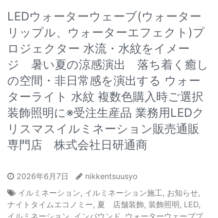
LEDウォーターウェーブ(ウォーター
リップル、ウォーターエフェクト)プ
ロジェクター 水流・水紋をイメー
ジ 暑い夏の涼感演出 落ち着く癒し
の空間・非日常感を演出する ウォー
ターライト 水紋 複数色購入時ご選択
装飾照明に※受注生産品 業務用LEDク
リスマスイルミネーション販売通販
専門店 株式会社日研通商
2026年6月7日
nikkentsuusyo
イルミネーション
,
イルミネーション施工
,
お知らせ
,
ナイトタイムエコノミー
,
夏 店舗装飾
,
装飾照明
,
LED
,
イルミネーション
,
インバウンド
,
ウォーターウェーブプ