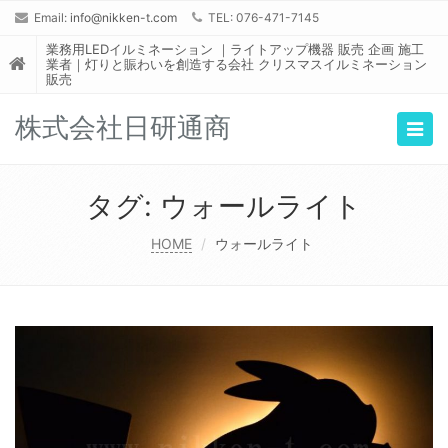
Email:
info@nikken-t.com
TEL: 076-471-7145
業務用LEDイルミネーション ｜ライトアップ機器 販売 企画 施工
業者｜灯りと賑わいを創造する会社 クリスマスイルミネーション
販売
株式会社日研通商
Togg
navig
タグ:
ウォールライト
HOME
ウォールライト