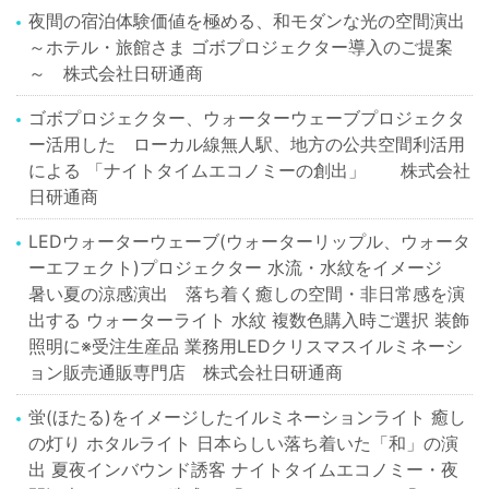
夜間の宿泊体験価値を極める、和モダンな光の空間演出
～ホテル・旅館さま ゴボプロジェクター導入のご提案
～ 株式会社日研通商
ゴボプロジェクター、ウォーターウェーブプロジェクタ
ー活用した ローカル線無人駅、地方の公共空間利活用
による 「ナイトタイムエコノミーの創出」 株式会社
日研通商
LEDウォーターウェーブ(ウォーターリップル、ウォータ
ーエフェクト)プロジェクター 水流・水紋をイメージ
暑い夏の涼感演出 落ち着く癒しの空間・非日常感を演
出する ウォーターライト 水紋 複数色購入時ご選択 装飾
照明に※受注生産品 業務用LEDクリスマスイルミネーシ
ョン販売通販専門店 株式会社日研通商
蛍(ほたる)をイメージしたイルミネーションライト 癒し
の灯り ホタルライト 日本らしい落ち着いた「和」の演
出 夏夜インバウンド誘客 ナイトタイムエコノミー・夜