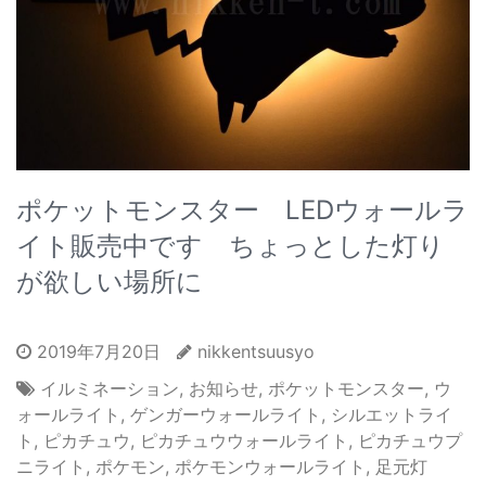
ポケットモンスター LEDウォールラ
イト販売中です ちょっとした灯り
が欲しい場所に
2019年7月20日
nikkentsuusyo
イルミネーション
,
お知らせ
,
ポケットモンスター
,
ウ
ォールライト
,
ゲンガーウォールライト
,
シルエットライ
ト
,
ピカチュウ
,
ピカチュウウォールライト
,
ピカチュウプ
ニライト
,
ポケモン
,
ポケモンウォールライト
,
足元灯