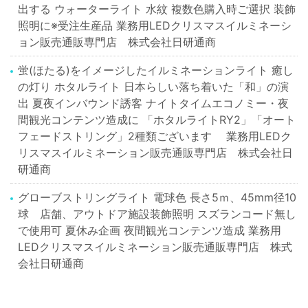
出する ウォーターライト 水紋 複数色購入時ご選択 装飾
照明に※受注生産品 業務用LEDクリスマスイルミネーシ
ョン販売通販専門店 株式会社日研通商
蛍(ほたる)をイメージしたイルミネーションライト 癒し
の灯り ホタルライト 日本らしい落ち着いた「和」の演
出 夏夜インバウンド誘客 ナイトタイムエコノミー・夜
間観光コンテンツ造成に 「ホタルライトRY2」「オート
フェードストリング」2種類ございます 業務用LEDク
リスマスイルミネーション販売通販専門店 株式会社日
研通商
グローブストリングライト 電球色 長さ5ｍ、45mm径10
球 店舗、アウトドア施設装飾照明 スズランコード無し
で使用可 夏休み企画 夜間観光コンテンツ造成 業務用
LEDクリスマスイルミネーション販売通販専門店 株式
会社日研通商