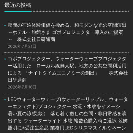
最近の投稿
夜間の宿泊体験価値を極める、和モダンな光の空間演出
～ホテル・旅館さま ゴボプロジェクター導入のご提案
～ 株式会社日研通商
2026年7月21日
ゴボプロジェクター、ウォーターウェーブプロジェクタ
ー活用した ローカル線無人駅、地方の公共空間利活用
による 「ナイトタイムエコノミーの創出」 株式会社
日研通商
2026年7月16日
LEDウォーターウェーブ(ウォーターリップル、ウォータ
ーエフェクト)プロジェクター 水流・水紋をイメージ
暑い夏の涼感演出 落ち着く癒しの空間・非日常感を演
出する ウォーターライト 水紋 複数色購入時ご選択 装飾
照明に※受注生産品 業務用LEDクリスマスイルミネーシ