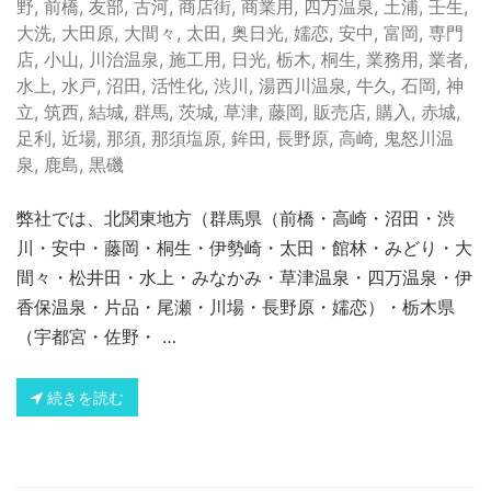
野
,
前橋
,
友部
,
古河
,
商店街
,
商業用
,
四万温泉
,
土浦
,
壬生
,
大洗
,
大田原
,
大間々
,
太田
,
奥日光
,
嬬恋
,
安中
,
富岡
,
専門
店
,
小山
,
川治温泉
,
施工用
,
日光
,
栃木
,
桐生
,
業務用
,
業者
,
水上
,
水戸
,
沼田
,
活性化
,
渋川
,
湯西川温泉
,
牛久
,
石岡
,
神
立
,
筑西
,
結城
,
群馬
,
茨城
,
草津
,
藤岡
,
販売店
,
購入
,
赤城
,
足利
,
近場
,
那須
,
那須塩原
,
鉾田
,
長野原
,
高崎
,
鬼怒川温
泉
,
鹿島
,
黒磯
弊社では、北関東地方（群馬県（前橋・高崎・沼田・渋
川・安中・藤岡・桐生・伊勢崎・太田・館林・みどり・大
間々・松井田・水上・みなかみ・草津温泉・四万温泉・伊
香保温泉・片品・尾瀬・川場・長野原・嬬恋）・栃木県
（宇都宮・佐野・ …
続きを読む