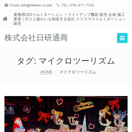
Email:
info@nikken-t.com
TEL: 076-471-7145
業務用LEDイルミネーション ｜ライトアップ機器 販売 企画 施工
業者｜灯りと賑わいを創造する会社 クリスマスイルミネーション
販売
株式会社日研通商
Togg
navig
タグ:
マイクロツーリズム
HOME
マイクロツーリズム