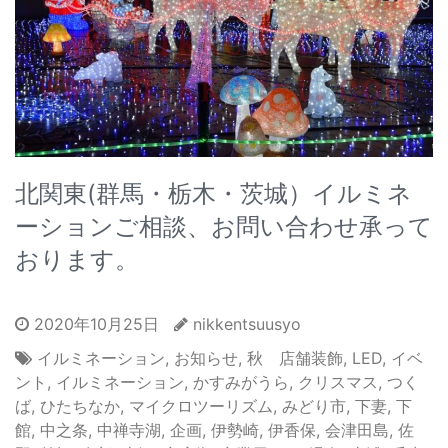
北関東(群馬・栃木・茨城）イルミネ
ーションご相談、お問い合わせ承って
おります。
2020年10月25日
nikkentsuusyo
イルミネーション
,
お知らせ
,
秋 店舗装飾
,
LED
,
イベ
ント
,
イルミネーション
,
かすみがうら
,
クリスマス
,
つく
ば
,
ひたちなか
,
マイクロツーリズム
,
みどり市
,
下妻
,
下
館
,
中之条
,
中禅寺湖
,
企画
,
伊勢崎
,
伊香保
,
会津田島
,
佐