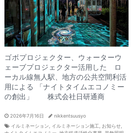
ゴボプロジェクター、ウォーターウ
ェーブプロジェクター活用した ロ
ーカル線無人駅、地方の公共空間利活
用による 「ナイトタイムエコノミー
の創出」 株式会社日研通商
2026年7月16日
nikkentsuusyo
イルミネーション
,
イルミネーション施工
,
お知らせ
,
ナイトタイムエコノミー
,
地方鉄道活性化事業
,
装飾照明
,