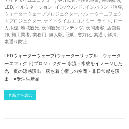
LED
,
イルミネーション
,
インバウンド
,
インバウンド誘客
,
ウォーターウェーブプロジェクター
,
ウォーターエフェク
トプロジェクター
,
ナイトタイムエコノミー
,
ライト
,
ロー
カル線
,
地域観光
,
夜間観光コンテンツ
,
夜間集客
,
店舗装
飾
,
施工業者
,
業務用
,
無人駅
,
照明
,
省力化
,
素通り解消
,
素通り防止
LEDウォーターウェーブ(ウォーターリップル、ウォータ
ーエフェクト)プロジェクター 水流・水紋をイメージした
光 夏の涼感演出 落ち着く癒しの空間・非日常感を演
出 ※受注生産品
続きを読む