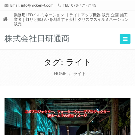
Email:
info@nikken-t.com
TEL: 076-471-7145
業務用LEDイルミネーション ｜ライトアップ機器 販売 企画 施工
業者｜灯りと賑わいを創造する会社 クリスマスイルミネーション
販売
株式会社日研通商
Togg
navig
タグ:
ライト
HOME
ライト