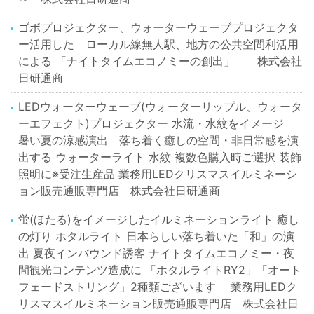
ゴボプロジェクター、ウォーターウェーブプロジェクタ
ー活用した ローカル線無人駅、地方の公共空間利活用
による 「ナイトタイムエコノミーの創出」 株式会社
日研通商
LEDウォーターウェーブ(ウォーターリップル、ウォータ
ーエフェクト)プロジェクター 水流・水紋をイメージ
暑い夏の涼感演出 落ち着く癒しの空間・非日常感を演
出する ウォーターライト 水紋 複数色購入時ご選択 装飾
照明に※受注生産品 業務用LEDクリスマスイルミネーシ
ョン販売通販専門店 株式会社日研通商
蛍(ほたる)をイメージしたイルミネーションライト 癒し
の灯り ホタルライト 日本らしい落ち着いた「和」の演
出 夏夜インバウンド誘客 ナイトタイムエコノミー・夜
間観光コンテンツ造成に 「ホタルライトRY2」「オート
フェードストリング」2種類ございます 業務用LEDク
リスマスイルミネーション販売通販専門店 株式会社日