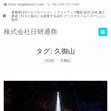
Email:
info@nikken-t.com
TEL: 076-471-7145
業務用LEDイルミネーション ｜ライトアップ機器 販売 企画 施工
業者｜灯りと賑わいを創造する会社 クリスマスイルミネーション
販売
株式会社日研通商
Togg
navig
タグ:
久御山
HOME
久御山