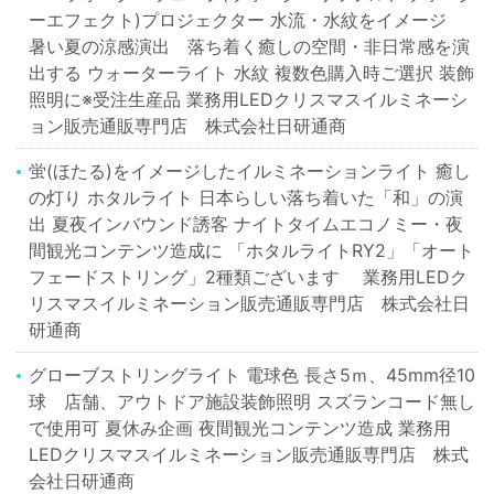
ーエフェクト)プロジェクター 水流・水紋をイメージ
暑い夏の涼感演出 落ち着く癒しの空間・非日常感を演
出する ウォーターライト 水紋 複数色購入時ご選択 装飾
照明に※受注生産品 業務用LEDクリスマスイルミネーシ
ョン販売通販専門店 株式会社日研通商
蛍(ほたる)をイメージしたイルミネーションライト 癒し
の灯り ホタルライト 日本らしい落ち着いた「和」の演
出 夏夜インバウンド誘客 ナイトタイムエコノミー・夜
間観光コンテンツ造成に 「ホタルライトRY2」「オート
フェードストリング」2種類ございます 業務用LEDク
リスマスイルミネーション販売通販専門店 株式会社日
研通商
グローブストリングライト 電球色 長さ5ｍ、45mm径10
球 店舗、アウトドア施設装飾照明 スズランコード無し
で使用可 夏休み企画 夜間観光コンテンツ造成 業務用
LEDクリスマスイルミネーション販売通販専門店 株式
会社日研通商