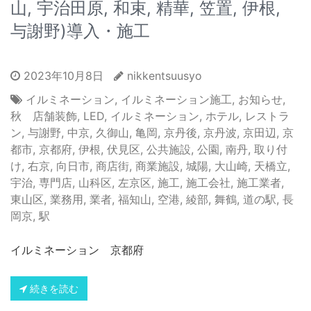
山, 宇治田原, 和束, 精華, 笠置, 伊根,
与謝野)導入・施工
2023年10月8日
nikkentsuusyo
イルミネーション
,
イルミネーション施工
,
お知らせ
,
秋 店舗装飾
,
LED
,
イルミネーション
,
ホテル
,
レストラ
ン
,
与謝野
,
中京
,
久御山
,
亀岡
,
京丹後
,
京丹波
,
京田辺
,
京
都市
,
京都府
,
伊根
,
伏見区
,
公共施設
,
公園
,
南丹
,
取り付
け
,
右京
,
向日市
,
商店街
,
商業施設
,
城陽
,
大山崎
,
天橋立
,
宇治
,
専門店
,
山科区
,
左京区
,
施工
,
施工会社
,
施工業者
,
東山区
,
業務用
,
業者
,
福知山
,
空港
,
綾部
,
舞鶴
,
道の駅
,
長
岡京
,
駅
イルミネーション 京都府
続きを読む