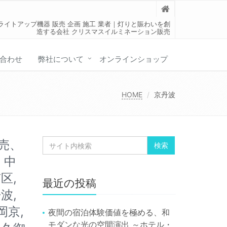
ライトアップ機器 販売 企画 施工 業者｜灯りと賑わいを創
造する会社 クリスマスイルミネーション販売
合わせ
弊社について
オンラインショップ
HOME
京丹波
売、
 中
区,
最近の投稿
波,
岡京,
夜間の宿泊体験価値を極める、和
モダンな光の空間演出 ～ホテル・