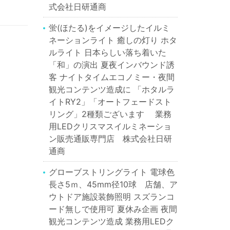
式会社日研通商
蛍(ほたる)をイメージしたイルミ
ネーションライト 癒しの灯り ホタ
ルライト 日本らしい落ち着いた
「和」の演出 夏夜インバウンド誘
客 ナイトタイムエコノミー・夜間
観光コンテンツ造成に 「ホタルラ
イトRY2」「オートフェードスト
リング」2種類ございます 業務
用LEDクリスマスイルミネーショ
ン販売通販専門店 株式会社日研
通商
グローブストリングライト 電球色
長さ5ｍ、45mm径10球 店舗、ア
ウトドア施設装飾照明 スズランコ
ード無しで使用可 夏休み企画 夜間
観光コンテンツ造成 業務用LEDク