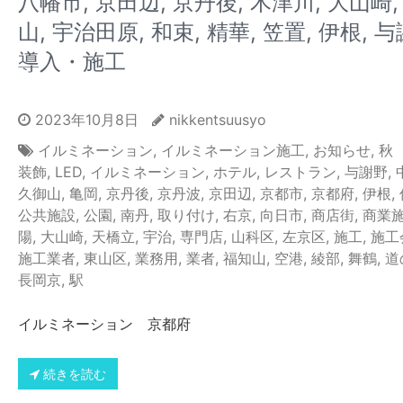
八幡市, 京田辺, 京丹後, 木津川, 大山崎,
山, 宇治田原, 和束, 精華, 笠置, 伊根, 与
導入・施工
2023年10月8日
nikkentsuusyo
イルミネーション
,
イルミネーション施工
,
お知らせ
,
秋
装飾
,
LED
,
イルミネーション
,
ホテル
,
レストラン
,
与謝野
,
久御山
,
亀岡
,
京丹後
,
京丹波
,
京田辺
,
京都市
,
京都府
,
伊根
,
公共施設
,
公園
,
南丹
,
取り付け
,
右京
,
向日市
,
商店街
,
商業
陽
,
大山崎
,
天橋立
,
宇治
,
専門店
,
山科区
,
左京区
,
施工
,
施工
施工業者
,
東山区
,
業務用
,
業者
,
福知山
,
空港
,
綾部
,
舞鶴
,
道
長岡京
,
駅
イルミネーション 京都府
続きを読む