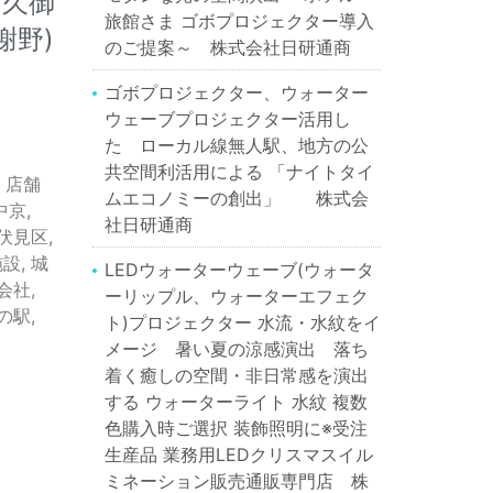
 久御
旅館さま ゴボプロジェクター導入
謝野)
のご提案～ 株式会社日研通商
ゴボプロジェクター、ウォーター
ウェーブプロジェクター活用し
た ローカル線無人駅、地方の公
共空間利活用による 「ナイトタイ
 店舗
ムエコノミーの創出」 株式会
中京
,
社日研通商
伏見区
,
施設
,
城
LEDウォーターウェーブ(ウォータ
会社
,
ーリップル、ウォーターエフェク
の駅
,
ト)プロジェクター 水流・水紋をイ
メージ 暑い夏の涼感演出 落ち
着く癒しの空間・非日常感を演出
する ウォーターライト 水紋 複数
色購入時ご選択 装飾照明に※受注
生産品 業務用LEDクリスマスイル
ミネーション販売通販専門店 株