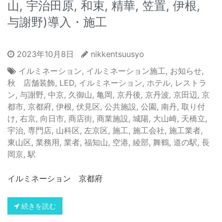
山, 宇治田原, 和束, 精華, 笠置, 伊根,
与謝野)導入・施工
2023年10月8日
nikkentsuusyo
イルミネーション
,
イルミネーション施工
,
お知らせ
,
秋 店舗装飾
,
LED
,
イルミネーション
,
ホテル
,
レストラ
ン
,
与謝野
,
中京
,
久御山
,
亀岡
,
京丹後
,
京丹波
,
京田辺
,
京
都市
,
京都府
,
伊根
,
伏見区
,
公共施設
,
公園
,
南丹
,
取り付
け
,
右京
,
向日市
,
商店街
,
商業施設
,
城陽
,
大山崎
,
天橋立
,
宇治
,
専門店
,
山科区
,
左京区
,
施工
,
施工会社
,
施工業者
,
東山区
,
業務用
,
業者
,
福知山
,
空港
,
綾部
,
舞鶴
,
道の駅
,
長
岡京
,
駅
イルミネーション 京都府
続きを読む