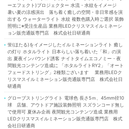
ーエフェクト)プロジェクター 水流・水紋をイメージ
暑い夏の涼感演出 落ち着く癒しの空間・非日常感を演
出する ウォーターライト 水紋 複数色購入時ご選択 装飾
照明に※受注生産品 業務用LEDクリスマスイルミネーシ
ョン販売通販専門店 株式会社日研通商
蛍(ほたる)をイメージしたイルミネーションライト 癒し
の灯り ホタルライト 日本らしい落ち着いた「和」の演
出 夏夜インバウンド誘客 ナイトタイムエコノミー・夜
間観光コンテンツ造成に 「ホタルライトRY2」「オート
フェードストリング」2種類ございます 業務用LEDク
リスマスイルミネーション販売通販専門店 株式会社日
研通商
グローブストリングライト 電球色 長さ5ｍ、45mm径10
球 店舗、アウトドア施設装飾照明 スズランコード無し
で使用可 夏休み企画 夜間観光コンテンツ造成 業務用
LEDクリスマスイルミネーション販売通販専門店 株式
会社日研通商