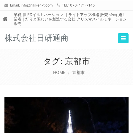
Email:
info@nikken-t.com
TEL: 076-471-7145
業務用LEDイルミネーション ｜ライトアップ機器 販売 企画 施工
業者｜灯りと賑わいを創造する会社 クリスマスイルミネーション
販売
株式会社日研通商
Togg
navig
タグ:
京都市
HOME
京都市