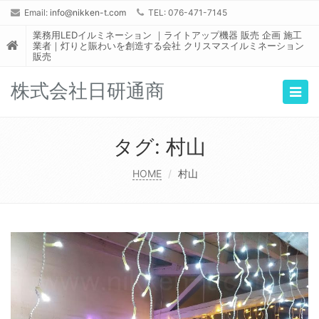
Email:
info@nikken-t.com
TEL: 076-471-7145
業務用LEDイルミネーション ｜ライトアップ機器 販売 企画 施工
業者｜灯りと賑わいを創造する会社 クリスマスイルミネーション
販売
株式会社日研通商
Togg
navig
タグ:
村山
HOME
村山