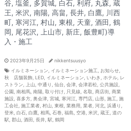
谷, 塩釜, 多賀城, 白石, 利府, 丸森, 蔵
王, 米沢, 南陽, 高畠, 長井, 白鷹, 川西
町, 寒河江, 村山, 東根, 天童, 酒田, 鶴
岡, 尾花沢, 上山市, 新庄, 飯豊町)導
入・施工
2023年9月25日
nikkentsuusyo
イルミネーション
,
イルミネーション施工
,
お知らせ
,
秋 店舗装飾
,
LED
,
イルミネーション
,
いわき
,
ホテル
,
レ
ストラン
,
上山
,
中通り
,
仙台
,
会津
,
会津若松
,
公共施設
,
公園
,
南相馬
,
南陽
,
取り付け
,
只見線
,
名取
,
商店街
,
商業
施設
,
喜多方
,
奥会津
,
宮城
,
寒河江
,
専門店
,
山形
,
施工
,
施
工会社
,
施工業者
,
村山
,
東根
,
業務用
,
業者
,
河北
,
浜通り
,
登米
,
白石
,
白鷹
,
相馬
,
石巻
,
福島
,
空港
,
米沢
,
蔵王
,
道の
駅
,
郡山
,
酒田
,
長井
,
駅
,
鶴岡