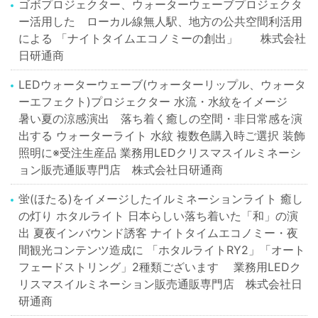
ゴボプロジェクター、ウォーターウェーブプロジェクタ
ー活用した ローカル線無人駅、地方の公共空間利活用
による 「ナイトタイムエコノミーの創出」 株式会社
日研通商
LEDウォーターウェーブ(ウォーターリップル、ウォータ
ーエフェクト)プロジェクター 水流・水紋をイメージ
暑い夏の涼感演出 落ち着く癒しの空間・非日常感を演
出する ウォーターライト 水紋 複数色購入時ご選択 装飾
照明に※受注生産品 業務用LEDクリスマスイルミネーシ
ョン販売通販専門店 株式会社日研通商
蛍(ほたる)をイメージしたイルミネーションライト 癒し
の灯り ホタルライト 日本らしい落ち着いた「和」の演
出 夏夜インバウンド誘客 ナイトタイムエコノミー・夜
間観光コンテンツ造成に 「ホタルライトRY2」「オート
フェードストリング」2種類ございます 業務用LEDク
リスマスイルミネーション販売通販専門店 株式会社日
研通商