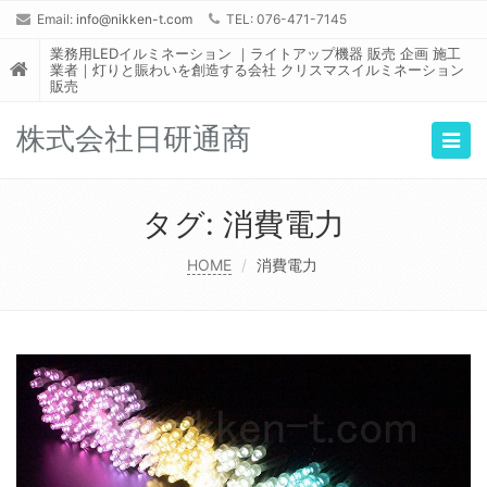
Email:
info@nikken-t.com
TEL: 076-471-7145
業務用LEDイルミネーション ｜ライトアップ機器 販売 企画 施工
業者｜灯りと賑わいを創造する会社 クリスマスイルミネーション
販売
株式会社日研通商
Togg
navig
タグ:
消費電力
HOME
消費電力