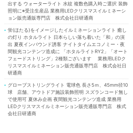
出する ウォーターライト 水紋 複数色購入時ご選択 装飾
照明に※受注生産品 業務用LEDクリスマスイルミネーシ
ョン販売通販専門店 株式会社日研通商
蛍(ほたる)をイメージしたイルミネーションライト 癒し
の灯り ホタルライト 日本らしい落ち着いた「和」の演
出 夏夜インバウンド誘客 ナイトタイムエコノミー・夜
間観光コンテンツ造成に 「ホタルライトRY2」「オート
フェードストリング」2種類ございます 業務用LEDク
リスマスイルミネーション販売通販専門店 株式会社日
研通商
グローブストリングライト 電球色 長さ5ｍ、45mm径10
球 店舗、アウトドア施設装飾照明 スズランコード無し
で使用可 夏休み企画 夜間観光コンテンツ造成 業務用
LEDクリスマスイルミネーション販売通販専門店 株式
会社日研通商