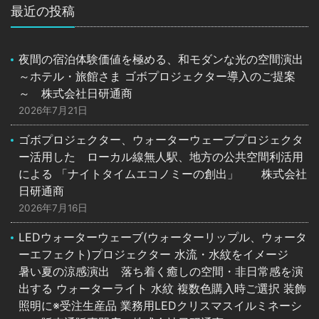
最近の投稿
夜間の宿泊体験価値を極める、和モダンな光の空間演出
～ホテル・旅館さま ゴボプロジェクター導入のご提案
～ 株式会社日研通商
2026年7月21日
ゴボプロジェクター、ウォーターウェーブプロジェクタ
ー活用した ローカル線無人駅、地方の公共空間利活用
による 「ナイトタイムエコノミーの創出」 株式会社
日研通商
2026年7月16日
LEDウォーターウェーブ(ウォーターリップル、ウォータ
ーエフェクト)プロジェクター 水流・水紋をイメージ
暑い夏の涼感演出 落ち着く癒しの空間・非日常感を演
出する ウォーターライト 水紋 複数色購入時ご選択 装飾
照明に※受注生産品 業務用LEDクリスマスイルミネーシ