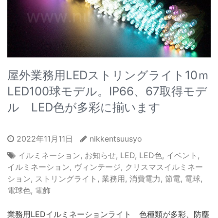
屋外業務用LEDストリングライト10ｍ
LED100球モデル。IP66、67取得モデ
ル LED色が多彩に揃います
2022年11月11日
nikkentsuusyo
イルミネーション
,
お知らせ
,
LED
,
LED色
,
イベント
,
イルミネーション
,
ヴィンテージ
,
クリスマスイルミネー
ション
,
ストリングライト
,
業務用
,
消費電力
,
節電
,
電球
,
電球色
,
電飾
業務用LEDイルミネーションライト 色種類が多彩、防塵