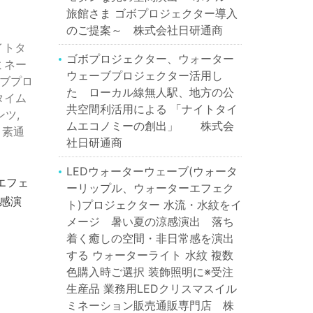
旅館さま ゴボプロジェクター導入
のご提案～ 株式会社日研通商
イトタ
ゴボプロジェクター、ウォーター
ミネー
ウェーブプロジェクター活用し
ブプロ
た ローカル線無人駅、地方の公
タイム
共空間利活用による 「ナイトタイ
ンツ
,
ムエコノミーの創出」 株式会
,
素通
社日研通商
LEDウォーターウェーブ(ウォータ
エフェ
ーリップル、ウォーターエフェク
涼感演
ト)プロジェクター 水流・水紋をイ
メージ 暑い夏の涼感演出 落ち
着く癒しの空間・非日常感を演出
する ウォーターライト 水紋 複数
色購入時ご選択 装飾照明に※受注
生産品 業務用LEDクリスマスイル
ミネーション販売通販専門店 株