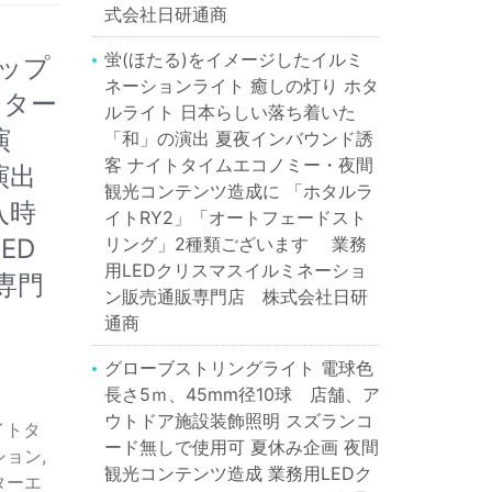
式会社日研通商
蛍(ほたる)をイメージしたイルミ
リップ
ネーションライト 癒しの灯り ホタ
クター
ルライト 日本らしい落ち着いた
演
「和」の演出 夏夜インバウンド誘
客 ナイトタイムエコノミー・夜間
演出
観光コンテンツ造成に 「ホタルラ
入時
イトRY2」「オートフェードスト
ED
リング」2種類ございます 業務
用LEDクリスマスイルミネーショ
専門
ン販売通販専門店 株式会社日研
通商
グローブストリングライト 電球色
長さ5ｍ、45mm径10球 店舗、ア
ウトドア施設装飾照明 スズランコ
イトタ
ード無しで使用可 夏休み企画 夜間
ション
,
観光コンテンツ造成 業務用LEDク
ターエ