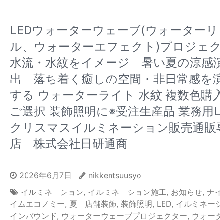
LEDウォーターウェーブ(ウォーター
ル、ウォーターエフェクト)プロジェ
水流・水紋をイメージ 暑い夏の涼感
出 落ち着く癒しの空間・非日常感を
する ウォーターライト 水紋 複数色購
ご選択 装飾照明に※受注生産品 業務用L
クリスマスイルミネーション販売通販
店 株式会社日研通商
2026年6月7日
nikkentsuusyo
イルミネーション
,
イルミネーション施工
,
お知らせ
,
ナ
イムエコノミー
,
夏 店舗装飾
,
装飾照明
,
LED
,
イルミネー
インバウンド
,
ウォーターウェーブプロジェクター
,
ウォー