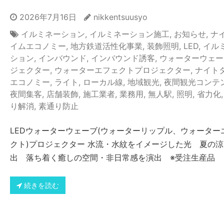
2026年7月16日
nikkentsuusyo
イルミネーション
,
イルミネーション施工
,
お知らせ
,
ナ
イムエコノミー
,
地方鉄道活性化事業
,
装飾照明
,
LED
,
イル
ション
,
インバウンド
,
インバウンド誘客
,
ウォーターウェー
ジェクター
,
ウォーターエフェクトプロジェクター
,
ナイト
エコノミー
,
ライト
,
ローカル線
,
地域観光
,
夜間観光コンテ
夜間集客
,
店舗装飾
,
施工業者
,
業務用
,
無人駅
,
照明
,
省力化
り解消
,
素通り防止
LEDウォーターウェーブ(ウォーターリップル、ウォーター
クト)プロジェクター 水流・水紋をイメージした光 夏の
出 落ち着く癒しの空間・非日常感を演出 ※受注生産品
続きを読む