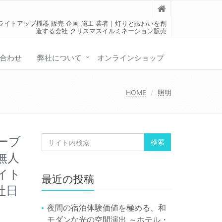
ライトアップ機器 販売 企画 施工 業者｜灯りと賑わいを創
造する会社 クリスマスイルミネーション販売
合わせ
弊社について
オンラインショップ
HOME
照明
ーブ
無人
イト
最近の投稿
社日
夜間の宿泊体験価値を極める、和
モダンな光の空間演出 ～ホテル・