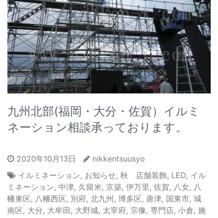
九州北部(福岡・大分・佐賀）イルミ
ネーション相談承っております。
2020年10月13日
nikkentsuusyo
イルミネーション
,
お知らせ
,
秋 店舗装飾
,
LED
,
イル
ミネーション
,
中津
,
久留米
,
京築
,
伊万里
,
佐賀
,
八女
,
八
幡東区
,
八幡西区
,
別府
,
北九州
,
博多区
,
唐津
,
国東市
,
城
南区
,
大分
,
大牟田
,
大野城
,
太宰府
,
宗像
,
専門店
,
小倉
,
施