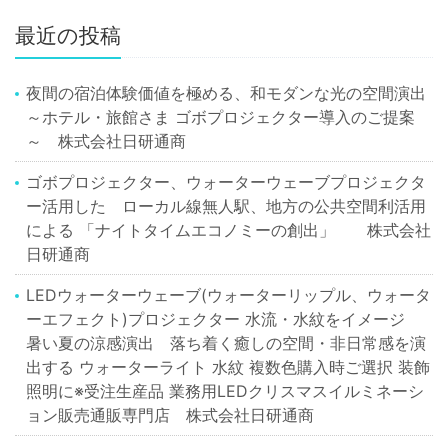
最近の投稿
夜間の宿泊体験価値を極める、和モダンな光の空間演出
～ホテル・旅館さま ゴボプロジェクター導入のご提案
～ 株式会社日研通商
ゴボプロジェクター、ウォーターウェーブプロジェクタ
ー活用した ローカル線無人駅、地方の公共空間利活用
による 「ナイトタイムエコノミーの創出」 株式会社
日研通商
LEDウォーターウェーブ(ウォーターリップル、ウォータ
ーエフェクト)プロジェクター 水流・水紋をイメージ
暑い夏の涼感演出 落ち着く癒しの空間・非日常感を演
出する ウォーターライト 水紋 複数色購入時ご選択 装飾
照明に※受注生産品 業務用LEDクリスマスイルミネーシ
ョン販売通販専門店 株式会社日研通商