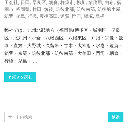
工会社
,
日田
,
早良区
,
朝倉
,
杵築市
,
柳川
,
業務用
,
由布
,
福
岡市
,
福岡県
,
竹田
,
筑後
,
筑後北部
,
筑後南部
,
筑後船小屋
,
筑豊
,
糸島
,
行橋
,
豊後高田
,
遠賀
,
門司
,
飯塚
,
鳥栖
弊社では、九州北部地方（福岡県(博多区・城南区・早良
区・北九州・小倉・八幡西区・八幡東区・戸畑・宗像・飯
塚・直方・大野城・久留米・甘木・太宰府・水巻・遠賀・
筑豊・京築・筑後北部・筑後南部・大牟田・門司・朝倉・
行橋・糸島・ …
続きを読む