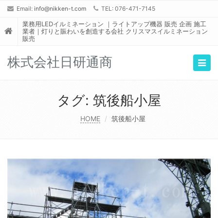
Email:
info@nikken-t.com
TEL: 076-471-7145
業務用LEDイルミネーション ｜ライトアップ機器 販売 企画 施工
業者｜灯りと賑わいを創造する会社 クリスマスイルミネーション
販売
株式会社日研通商
Togg
navig
タグ:
筑後船小屋
HOME
筑後船小屋