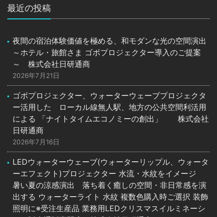
最近の投稿
夜間の宿泊体験価値を極める、和モダンな光の空間演出
～ホテル・旅館さま ゴボプロジェクター導入のご提案
～ 株式会社日研通商
2026年7月21日
ゴボプロジェクター、ウォーターウェーブプロジェクタ
ー活用した ローカル線無人駅、地方の公共空間利活用
による 「ナイトタイムエコノミーの創出」 株式会社
日研通商
2026年7月16日
LEDウォーターウェーブ(ウォーターリップル、ウォータ
ーエフェクト)プロジェクター 水流・水紋をイメージ
暑い夏の涼感演出 落ち着く癒しの空間・非日常感を演
出する ウォーターライト 水紋 複数色購入時ご選択 装飾
照明に※受注生産品 業務用LEDクリスマスイルミネーシ