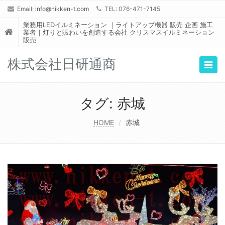
Email:
info@nikken-t.com
TEL: 076-471-7145
業務用LEDイルミネーション ｜ライトアップ機器 販売 企画 施工
業者｜灯りと賑わいを創造する会社 クリスマスイルミネーション
販売
株式会社日研通商
Togg
navig
タグ:
赤城
HOME
赤城