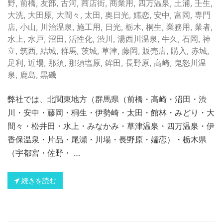
野
,
前橋
,
友部
,
古河
,
商店街
,
商業用
,
四万温泉
,
土浦
,
壬生
,
大洗
,
大田原
,
大間々
,
太田
,
奥日光
,
嬬恋
,
安中
,
富岡
,
専門
店
,
小山
,
川治温泉
,
施工用
,
日光
,
栃木
,
桐生
,
業務用
,
業者
,
水上
,
水戸
,
沼田
,
活性化
,
渋川
,
湯西川温泉
,
牛久
,
石岡
,
神
立
,
筑西
,
結城
,
群馬
,
茨城
,
草津
,
藤岡
,
販売店
,
購入
,
赤城
,
足利
,
近場
,
那須
,
那須塩原
,
鉾田
,
長野原
,
高崎
,
鬼怒川温
泉
,
鹿島
,
黒磯
弊社では、北関東地方（群馬県（前橋・高崎・沼田・渋
川・安中・藤岡・桐生・伊勢崎・太田・館林・みどり・大
間々・松井田・水上・みなかみ・草津温泉・四万温泉・伊
香保温泉・片品・尾瀬・川場・長野原・嬬恋）・栃木県
（宇都宮・佐野・ …
続きを読む