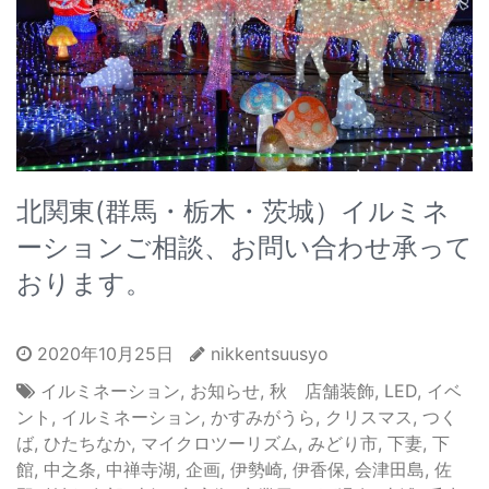
北関東(群馬・栃木・茨城）イルミネ
ーションご相談、お問い合わせ承って
おります。
2020年10月25日
nikkentsuusyo
イルミネーション
,
お知らせ
,
秋 店舗装飾
,
LED
,
イベ
ント
,
イルミネーション
,
かすみがうら
,
クリスマス
,
つく
ば
,
ひたちなか
,
マイクロツーリズム
,
みどり市
,
下妻
,
下
館
,
中之条
,
中禅寺湖
,
企画
,
伊勢崎
,
伊香保
,
会津田島
,
佐