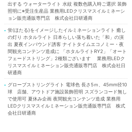
出する ウォーターライト 水紋 複数色購入時ご選択 装飾
照明に※受注生産品 業務用LEDクリスマスイルミネーシ
ョン販売通販専門店 株式会社日研通商
蛍(ほたる)をイメージしたイルミネーションライト 癒し
の灯り ホタルライト 日本らしい落ち着いた「和」の演
出 夏夜インバウンド誘客 ナイトタイムエコノミー・夜
間観光コンテンツ造成に 「ホタルライトRY2」「オート
フェードストリング」2種類ございます 業務用LEDク
リスマスイルミネーション販売通販専門店 株式会社日
研通商
グローブストリングライト 電球色 長さ5ｍ、45mm径10
球 店舗、アウトドア施設装飾照明 スズランコード無し
で使用可 夏休み企画 夜間観光コンテンツ造成 業務用
LEDクリスマスイルミネーション販売通販専門店 株式
会社日研通商