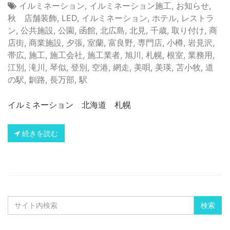
イルミネーション
,
イルミネーション施工
,
お知らせ
,
秋 店舗装飾
,
LED
,
イルミネーション
,
ホテル
,
レストラ
ン
,
公共施設
,
公園
,
函館
,
北広島
,
北見
,
千歳
,
取り付け
,
商
店街
,
商業施設
,
夕張
,
室蘭
,
富良野
,
専門店
,
小樽
,
岩見沢
,
帯広
,
施工
,
施工会社
,
施工業者
,
旭川
,
札幌
,
根室
,
業務用
,
江別
,
滝川
,
琴似
,
登別
,
空港
,
網走
,
美唄
,
美瑛
,
苫小牧
,
道
の駅
,
釧路
,
長万部
,
駅
イルミネーション 北海道 札幌
続きを読む