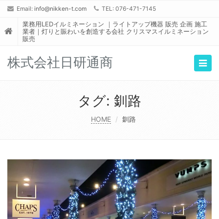
Email:
info@nikken-t.com
TEL: 076-471-7145
業務用LEDイルミネーション ｜ライトアップ機器 販売 企画 施工
業者｜灯りと賑わいを創造する会社 クリスマスイルミネーション
販売
株式会社日研通商
Togg
navig
タグ:
釧路
HOME
釧路