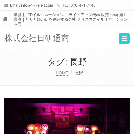
Email:
info@nikken-t.com
TEL: 076-471-7145
業務用LEDイルミネーション ｜ライトアップ機器 販売 企画 施工
業者｜灯りと賑わいを創造する会社 クリスマスイルミネーション
販売
株式会社日研通商
Togg
navig
タグ:
長野
HOME
長野