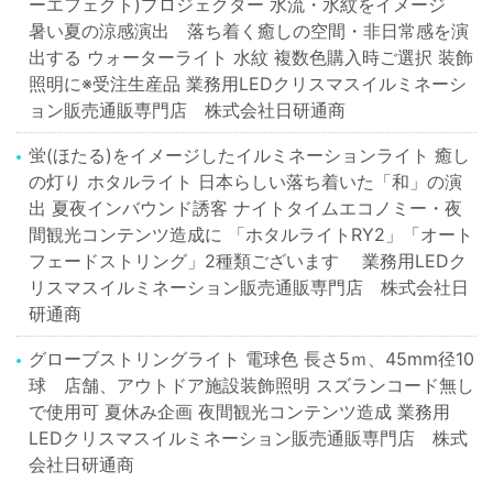
ーエフェクト)プロジェクター 水流・水紋をイメージ
暑い夏の涼感演出 落ち着く癒しの空間・非日常感を演
出する ウォーターライト 水紋 複数色購入時ご選択 装飾
照明に※受注生産品 業務用LEDクリスマスイルミネーシ
ョン販売通販専門店 株式会社日研通商
蛍(ほたる)をイメージしたイルミネーションライト 癒し
の灯り ホタルライト 日本らしい落ち着いた「和」の演
出 夏夜インバウンド誘客 ナイトタイムエコノミー・夜
間観光コンテンツ造成に 「ホタルライトRY2」「オート
フェードストリング」2種類ございます 業務用LEDク
リスマスイルミネーション販売通販専門店 株式会社日
研通商
グローブストリングライト 電球色 長さ5ｍ、45mm径10
球 店舗、アウトドア施設装飾照明 スズランコード無し
で使用可 夏休み企画 夜間観光コンテンツ造成 業務用
LEDクリスマスイルミネーション販売通販専門店 株式
会社日研通商