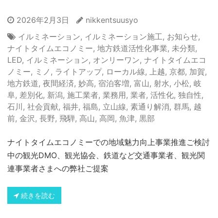
2026年2月3日
nikkentsuusyo
イルミネーション
,
イルミネーション施工
,
お知らせ
,
ナイトタイムエコノミー
,
地方鉄道活性化事業
,
未分類
,
LED
,
イルミネーション
,
オンリーワン
,
ナイトタイムエコ
ノミー
,
ミノ
,
ライトアップ
,
ローカル線
,
上越
,
京都
,
加賀
,
地方鉄道
,
夜間経済
,
妙高
,
宿泊客増
,
富山
,
射水
,
小松
,
岐
阜
,
差別化
,
新潟
,
施工業者
,
業務用
,
業者
,
活性化
,
独自性
,
石川
,
社会貢献
,
福井
,
福島
,
立山線
,
素通り解消
,
群馬
,
越
前
,
金沢
,
長野
,
飛騨
,
高山
,
高岡
,
魚津
,
黒部
ナイトタイムエコノミーでの地域魅力向上事業推進ご検討
中の観光DMO、観光協会、鉄道など交通事業者、観光関
連事業者さまへの弊社ご提案
続きを読む