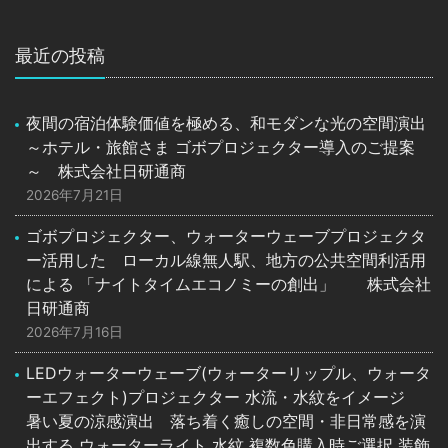
最近の投稿
夜間の宿泊体験価値を極める、和モダンな光の空間演出
～ホテル・旅館さま ゴボプロジェクター導入のご提案
～ 株式会社日研通商
2026年7月21日
ゴボプロジェクター、ウォーターウェーブプロジェクタ
ー活用した ローカル線無人駅、地方の公共空間利活用
による 「ナイトタイムエコノミーの創出」 株式会社
日研通商
2026年7月16日
LEDウォーターウェーブ(ウォーターリップル、ウォータ
ーエフェクト)プロジェクター 水流・水紋をイメージ
暑い夏の涼感演出 落ち着く癒しの空間・非日常感を演
出する ウォーターライト 水紋 複数色購入時ご選択 装飾