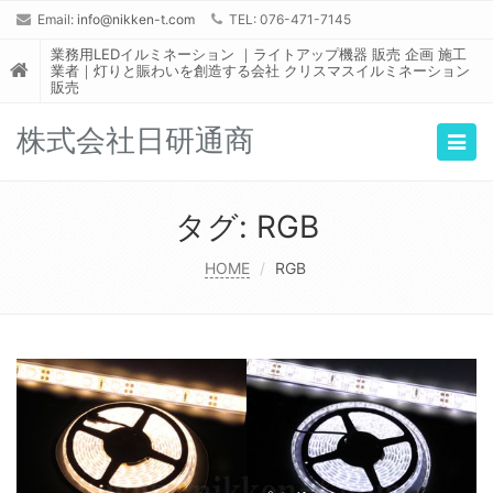
Email:
info@nikken-t.com
TEL: 076-471-7145
業務用LEDイルミネーション ｜ライトアップ機器 販売 企画 施工
業者｜灯りと賑わいを創造する会社 クリスマスイルミネーション
販売
株式会社日研通商
Togg
navig
タグ:
RGB
HOME
RGB