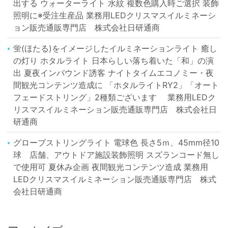
出する ウォーターライト 水紋 複数色購入時ご選択 装飾
照明に※受注生産品 業務用LEDクリスマスイルミネーシ
ョン販売通販専門店 株式会社日研通商
蛍(ほたる)をイメージしたイルミネーションライト 癒し
の灯り ホタルライト 日本らしい落ち着いた「和」の演
出 夏夜インバウンド誘客 ナイトタイムエコノミー・夜
間観光コンテンツ造成に 「ホタルライトRY2」「オート
フェードストリング」2種類ございます 業務用LEDク
リスマスイルミネーション販売通販専門店 株式会社日
研通商
グローブストリングライト 電球色 長さ5ｍ、45mm径10
球 店舗、アウトドア施設装飾照明 スズランコード無し
で使用可 夏休み企画 夜間観光コンテンツ造成 業務用
LEDクリスマスイルミネーション販売通販専門店 株式
会社日研通商