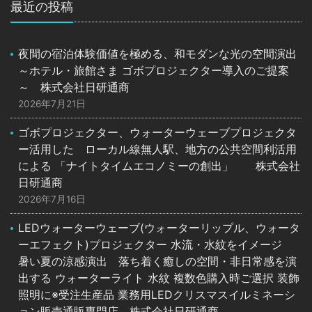
最近の投稿
夜間の宿泊体験価値を極める、和モダンな光の空間演出
～ホテル・旅館さま ゴボプロジェクター導入のご提案
～ 株式会社日研通商
2026年7月21日
ゴボプロジェクター、ウォーターウェーブプロジェクタ
ー活用した ローカル線無人駅、地方の公共空間利活用
による 「ナイトタイムエコノミーの創出」 株式会社
日研通商
2026年7月16日
LEDウォーターウェーブ(ウォーターリップル、ウォータ
ーエフェクト)プロジェクター 水流・水紋をイメージ
暑い夏の涼感演出 落ち着く癒しの空間・非日常感を演
出する ウォーターライト 水紋 複数色購入時ご選択 装飾
照明に※受注生産品 業務用LEDクリスマスイルミネーシ
ョン販売通販専門店 株式会社日研通商