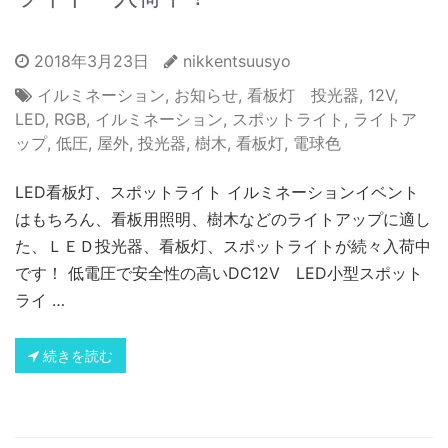
2018年3月23日
nikkentsuusyo
イルミネーション
,
お知らせ
,
看板灯 投光器
,
12V
,
LED
,
RGB
,
イルミネーション
,
スポットライト
,
ライトア
ップ
,
低圧
,
屋外
,
投光器
,
樹木
,
看板灯
,
電球色
LED看板灯、スポットライト イルミネーションイベント
はもちろん、看板用照明、樹木などのライトアップに適し
た、ＬＥＤ投光器、看板灯、スポットライトが続々入荷中
です！ 低電圧で安全性の高いDC12V LED小型スポット
ライ …
続きを読む