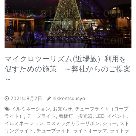
マイクロツーリズム(近場旅）利用を
促すための施策 ～弊社からのご提案
～
2021年8月2日
nikkentsuusyo
イルミネーション
,
お知らせ
,
チューブライト（ロープ
ライト）
,
テープライト
,
看板灯 投光器
,
LED
,
イベント
,
イルミネーション
,
コスミックカラーリボン
,
ショー
,
スト
リングライト
,
チューブライト
,
ライトオーラマ
,
ライトラ