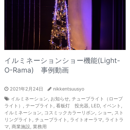
イルミネーションショー機能(Light-
O-Rama) 事例動画
2021年2月24日
nikkentsuusyo
イルミネーション
,
お知らせ
,
チューブライト（ロープ
ライト）
,
テープライト
,
看板灯 投光器
,
LED
,
イベント
,
イルミネーション
,
コスミックカラーリボン
,
ショー
,
スト
リングライト
,
チューブライト
,
ライトオーラマ
,
ライトラ
マ
,
商業施設
,
業務用