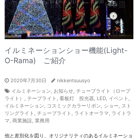
イルミネーションショー機能(Light-
O-Rama) ご紹介
2020年7月30日
nikkentsuusyo
イルミネーション
,
お知らせ
,
チューブライト（ロープ
ライト）
,
テープライト
,
看板灯 投光器
,
LED
,
イベント
,
イルミネーション
,
コスミックカラーリボン
,
ショー
,
スト
リングライト
,
チューブライト
,
ライトオーラマ
,
ライトラ
マ
,
商業施設
,
業務用
他と差別化を図り、オリジナリティのあるイルミネーショ