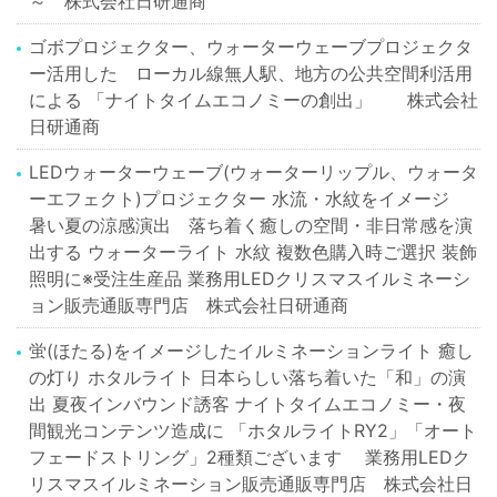
～ 株式会社日研通商
ゴボプロジェクター、ウォーターウェーブプロジェクタ
ー活用した ローカル線無人駅、地方の公共空間利活用
による 「ナイトタイムエコノミーの創出」 株式会社
日研通商
LEDウォーターウェーブ(ウォーターリップル、ウォータ
ーエフェクト)プロジェクター 水流・水紋をイメージ
暑い夏の涼感演出 落ち着く癒しの空間・非日常感を演
出する ウォーターライト 水紋 複数色購入時ご選択 装飾
照明に※受注生産品 業務用LEDクリスマスイルミネーシ
ョン販売通販専門店 株式会社日研通商
蛍(ほたる)をイメージしたイルミネーションライト 癒し
の灯り ホタルライト 日本らしい落ち着いた「和」の演
出 夏夜インバウンド誘客 ナイトタイムエコノミー・夜
間観光コンテンツ造成に 「ホタルライトRY2」「オート
フェードストリング」2種類ございます 業務用LEDク
リスマスイルミネーション販売通販専門店 株式会社日