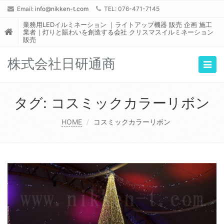
Email:
info@nikken-t.com
TEL: 076-471-7145
業務用LEDイルミネーション ｜ライトアップ機器 販売 企画 施工
業者｜灯りと賑わいを創造する会社 クリスマスイルミネーション
販売
株式会社日研通商
Togg
navig
タグ:
コスミックカラーリボン
HOME
コスミックカラーリボン