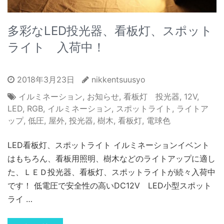
多彩なLED投光器、看板灯、スポット
ライト 入荷中！
2018年3月23日
nikkentsuusyo
イルミネーション
,
お知らせ
,
看板灯 投光器
,
12V
,
LED
,
RGB
,
イルミネーション
,
スポットライト
,
ライトア
ップ
,
低圧
,
屋外
,
投光器
,
樹木
,
看板灯
,
電球色
LED看板灯、スポットライト イルミネーションイベント
はもちろん、看板用照明、樹木などのライトアップに適し
た、ＬＥＤ投光器、看板灯、スポットライトが続々入荷中
です！ 低電圧で安全性の高いDC12V LED小型スポット
ライ …