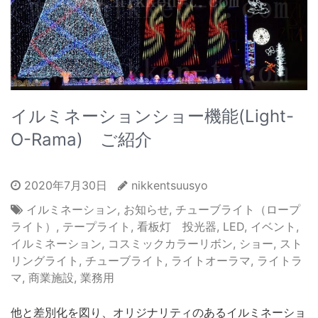
イルミネーションショー機能(Light-
O-Rama) ご紹介
2020年7月30日
nikkentsuusyo
イルミネーション
,
お知らせ
,
チューブライト（ロープ
ライト）
,
テープライト
,
看板灯 投光器
,
LED
,
イベント
,
イルミネーション
,
コスミックカラーリボン
,
ショー
,
スト
リングライト
,
チューブライト
,
ライトオーラマ
,
ライトラ
マ
,
商業施設
,
業務用
他と差別化を図り、オリジナリティのあるイルミネーショ