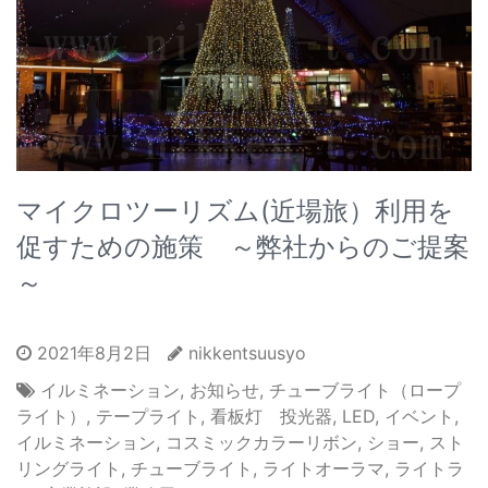
マイクロツーリズム(近場旅）利用を
促すための施策 ～弊社からのご提案
～
2021年8月2日
nikkentsuusyo
イルミネーション
,
お知らせ
,
チューブライト（ロープ
ライト）
,
テープライト
,
看板灯 投光器
,
LED
,
イベント
,
イルミネーション
,
コスミックカラーリボン
,
ショー
,
スト
リングライト
,
チューブライト
,
ライトオーラマ
,
ライトラ