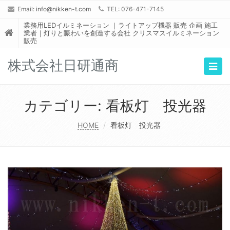
Email:
info@nikken-t.com
TEL: 076-471-7145
業務用LEDイルミネーション ｜ライトアップ機器 販売 企画 施工
業者｜灯りと賑わいを創造する会社 クリスマスイルミネーション
販売
株式会社日研通商
Togg
navig
カテゴリー:
看板灯 投光器
HOME
看板灯 投光器