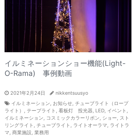
イルミネーションショー機能(Light-
O-Rama) 事例動画
2021年2月24日
nikkentsuusyo
イルミネーション
,
お知らせ
,
チューブライト（ロープ
ライト）
,
テープライト
,
看板灯 投光器
,
LED
,
イベント
,
イルミネーション
,
コスミックカラーリボン
,
ショー
,
スト
リングライト
,
チューブライト
,
ライトオーラマ
,
ライトラ
マ
,
商業施設
,
業務用