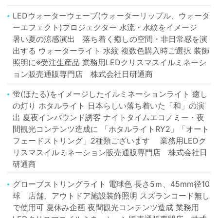
LEDウォーターウェーブ(ウォーターリップル、ウォータ
ーエフェクト)プロジェクター 水流・水紋をイメージ
暑い夏の涼感演出 落ち着く癒しの空間・非日常感を演
出する ウォーターライト 水紋 複数色購入時ご選択 装飾
照明に※受注生産品 業務用LEDクリスマスイルミネーシ
ョン販売通販専門店 株式会社日研通商
蛍(ほたる)をイメージしたイルミネーションライト 癒し
の灯り ホタルライト 日本らしい落ち着いた「和」の演
出 夏夜インバウンド誘客 ナイトタイムエコノミー・夜
間観光コンテンツ造成に 「ホタルライトRY2」「オート
フェードストリング」2種類ございます 業務用LEDク
リスマスイルミネーション販売通販専門店 株式会社日
研通商
グローブストリングライト 電球色 長さ5ｍ、45mm径10
球 店舗、アウトドア施設装飾照明 スズランコード無し
で使用可 夏休み企画 夜間観光コンテンツ造成 業務用